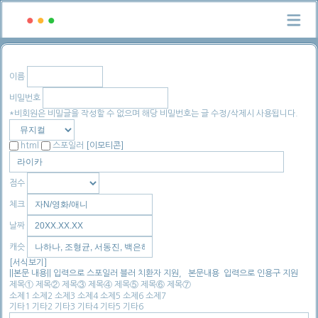
이름
비밀번호
*비회원은 비밀글을 작성할 수 없으며 해당 비밀번호는 글 수정/삭제시 사용됩니다.
[이모티콘]
html
스포일러
점수
체크
날짜
캐슷
[서식보기]
||본문 내용|| 입력으로 스포일러 블러 치환자 지원, `본문내용`입력으로 인용구 지원
제목①
제목②
제목③
제목④
제목⑤
제목⑥
제목⑦
소제1
소제2
소제3
소제4
소제5
소제6
소제7
기타1
기타2
기타3
기타4
기타5
기타6